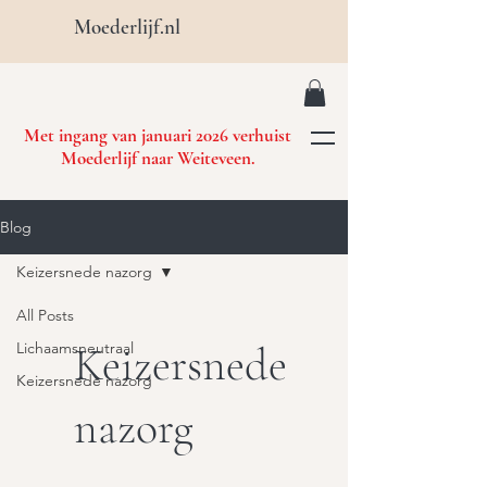
Moederlijf.nl
Met ingang van januari 2026 verhuist
Moederlijf naar Weiteveen.
Blog
Keizersnede nazorg
All Posts
Keizersnede
Lichaamsneutraal
Keizersnede nazorg
nazorg