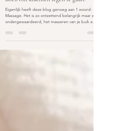
Keizersnede litteken: Wat kun je zelf
doen om klachten tegen te gaan?
Eigenlijk heeft deze blog genoeg aan 1 woord:
Massage. Het is zo ontzettend belangrijk maar zo
ondergewaardeerd, het masseren van je buik en
van je litteken. Als vrouwen bij mij komen met
klachten dan hebben ze 9 van de 10 keer nooit
iets gedaan qua aanraking, massage of dergelijk..
Alleen hiermee beginnen kan al een wereld van
verschil maken. Als je litteken nog jong is zou ik
adviseren om met een olie te masseren maar naar
mate je meer kunt hebben heeft zonder olie mijn
voo