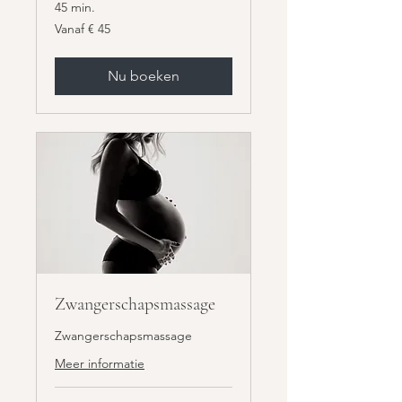
45 min.
Vanaf
Vanaf € 45
45
euro
Nu boeken
Zwangerschapsmassage
Zwangerschapsmassage
Meer informatie