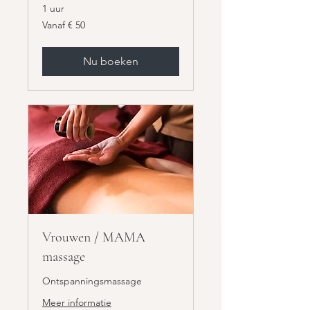
1 uur
Vanaf
Vanaf € 50
50
euro
Nu boeken
Vrouwen / MAMA
massage
Ontspanningsmassage
Meer informatie