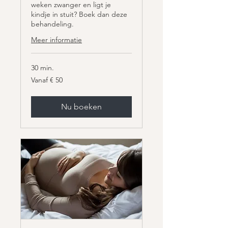
weken zwanger en ligt je
kindje in stuit? Boek dan deze
behandeling.
Meer informatie
30 min.
Vanaf
Vanaf € 50
50
euro
Nu boeken