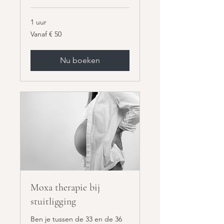
1 uur
Vanaf
Vanaf € 50
50
euro
Nu boeken
Moxa therapie bij
stuitligging
Ben je tussen de 33 en de 36