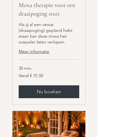
Moxa therapie voor een
draaipoging stuit
Als jij al een versie
(draaipoging) gepland hebt
staan kan deze moxa het
soepeler laten verlopen.
Meer informatie
30 min.
Vanaf
Vanaf € 37,50
37,50
euro
Nu boeken