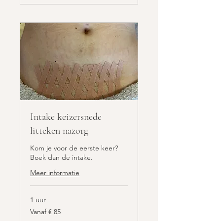
Intake keizersnede
litteken nazorg
Kom je voor de eerste keer?
Boek dan de intake.
Meer informatie
1 uur
Vanaf
Vanaf € 85
85
euro