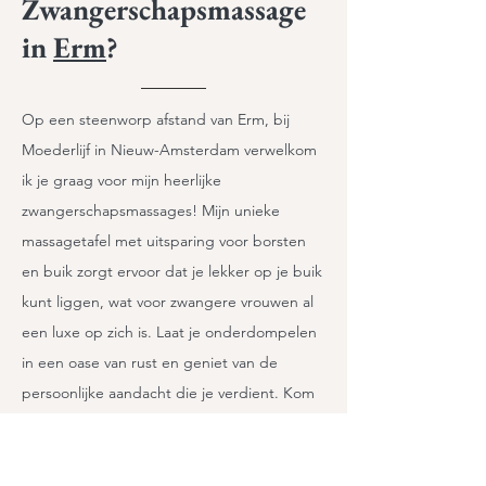
Zwangerschapsmassage
in
Erm
?
Op een steenworp afstand van Erm, bij
Moederlijf in Nieuw-Amsterdam verwelkom
ik je graag voor mijn heerlijke
zwangerschapsmassages! Mijn unieke
massagetafel met uitsparing voor borsten
en buik zorgt ervoor dat je lekker op je buik
kunt liggen, wat voor zwangere vrouwen al
een luxe op zich is. Laat je onderdompelen
in een oase van rust en geniet van de
persoonlijke aandacht die je verdient. Kom
langs en geef jezelf en je baby dat
welverdiende moment van ontspanning! Bij
Moederlijf ben je in goede handen.