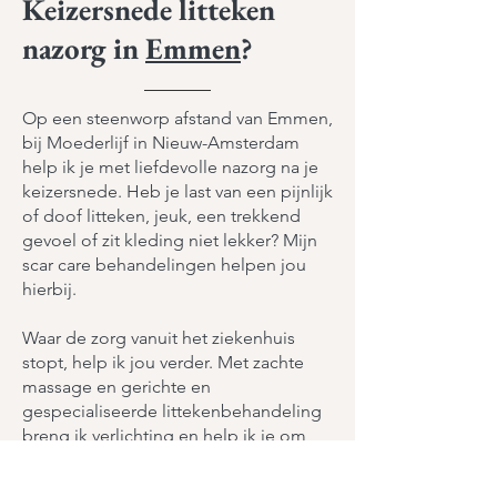
Keizersnede litteken
nazorg in
Emmen
?
Op een steenworp afstand van Emmen,
bij Moederlijf in Nieuw-Amsterdam
help ik je met liefdevolle nazorg na je
keizersnede. Heb je last van een pijnlijk
of doof litteken, jeuk, een trekkend
gevoel of zit kleding niet lekker? Mijn
scar care behandelingen helpen jou
hierbij.
Waar de zorg vanuit het ziekenhuis
stopt, help ik jou verder. Met zachte
massage en gerichte en
gespecialiseerde littekenbehandeling
breng ik verlichting en help ik je om
weer verbinding te maken met je lijf.
Gun jezelf dit moment van zorg en